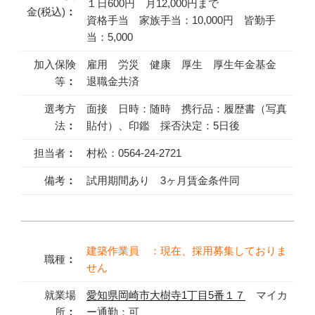
１日600円 月12,000円まで
金(税込)
：
資格手当 家族手当：10,000円 皆勤手
当：5,000
加入保険
雇用 労災 健康 厚生 厚生年金基金
等
：
退職金共済
選考方
面接 日時：随時 携行品：履歴書（写真
法
：
貼付）、印鑑 採否決定：5日後
担当者
：
村松：0564-24-2721
備考
：
試用期間あり 3ヶ月賃金条件同
建築作業員 ：現在、採用募集しておりま
職種
：
せん
就業場
愛知県岡崎市大樹寺1丁目5番１７
マイカ
所
：
ー通勤：可