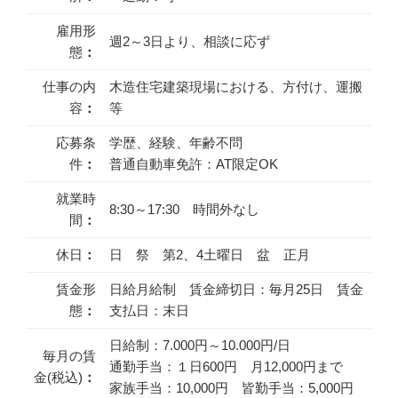
雇用形
週2～3日より、相談に応ず
態
：
仕事の内
木造住宅建築現場における、方付け、運搬
容
：
等
応募条
学歴、経験、年齢不問
件
：
普通自動車免許：AT限定OK
就業時
8:30～17:30 時間外なし
間
：
休日
：
日 祭 第2、4土曜日 盆 正月
賃金形
日給月給制 賃金締切日：毎月25日 賃金
態
：
支払日：末日
日給制：7.000円～10.000円/日
毎月の賃
通勤手当：１日600円 月12,000円まで
金(税込)
：
家族手当：10,000円 皆勤手当：5,000円