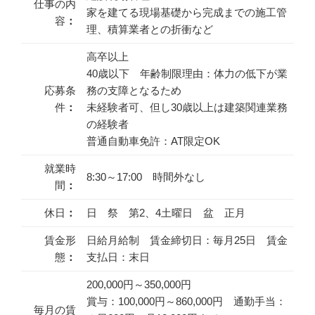
仕事の内
家を建てる現場基礎から完成までの施工管
容
：
理、積算業者との折衝など
高卒以上
40歳以下 年齢制限理由：体力の低下が業
応募条
務の支障となるため
件
：
未経験者可、但し30歳以上は建築関連業務
の経験者
普通自動車免許：AT限定OK
就業時
8:30～17:00 時間外なし
間
：
休日
：
日 祭 第2、4土曜日 盆 正月
賃金形
日給月給制 賃金締切日：毎月25日 賃金
態
：
支払日：末日
200,000円～350,000円
賞与：100,000円～860,000円 通勤手当：
毎月の賃