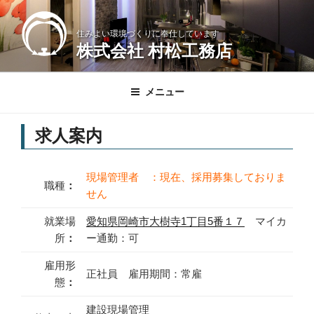
コ
ン
住みよい環境づくりに奉仕しています
テ
株式会社 村松工務店
ン
ツ
へ
メニュー
ス
キ
求人案内
ッ
プ
現場管理者 ：現在、採用募集しておりま
職種
：
せん
就業場
愛知県岡崎市大樹寺1丁目5番１７
マイカ
所
：
ー通勤：可
雇用形
正社員 雇用期間：常雇
態
：
建設現場管理