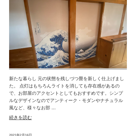
ま
し
た”
の
新たな暮らし 元の状態を残しづつ畳を新しく仕上げまし
た。 点灯はもちろんライトを消しても存在感があるの
で、お部屋のアクセントとしてもおすすめです。シンプ
ルなデザインなのでアンティーク・モダンやナチュラル
風など、様々なお部 …
“古
続きを読む
民
家
投
2021年2月16日