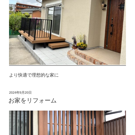
より快適で理想的な家に
投
2024年9月20日
稿
お家をリフォーム
日: