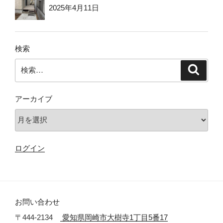
2025年4月11日
検索
検
検
索
索:
アーカイブ
ア
ー
カ
ログイン
イ
ブ
お問い合わせ
〒444-2134
愛知県岡崎市大樹寺1丁目5番17