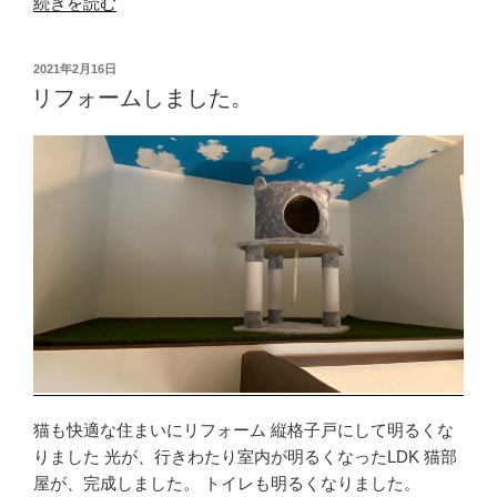
“事
続きを読む
務
所
投
2021年2月16日
を
稿
リフォームしました。
リ
日:
フ
ォ
ー
ム”
の
猫も快適な住まいにリフォーム 縦格子戸にして明るくな
りました 光が、行きわたり室内が明るくなったLDK 猫部
屋が、完成しました。 トイレも明るくなりました。