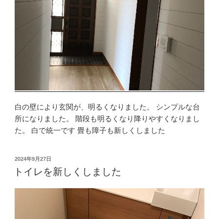
白の壁により玄関が、明るくなりました。 シンプルな台
所になりました。 階段も明るくなり降りやすくなりまし
た。 白で統一です 畳も障子も新しくしました
投
2024年9月27日
稿
トイレを新しくしました
日: