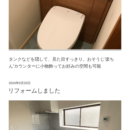
タンクなどを隠して、見た目すっきり。おそうじ‘楽ち
ん’カウンターに小物飾ってお好みの空間も可能
投
2024年9月25日
稿
リフォームしました
日: