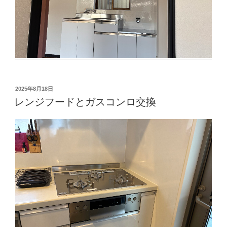
投
2025年8月18日
稿
レンジフードとガスコンロ交換
日: