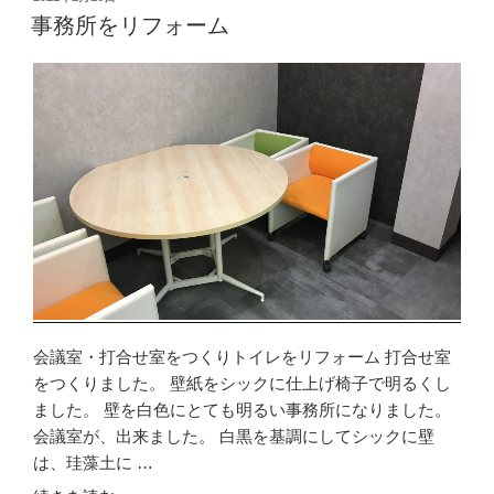
を
稿
事務所をリフォーム
リ
日:
フ
ォ
ー
ム”
の
会議室・打合せ室をつくりトイレをリフォーム 打合せ室
をつくりました。 壁紙をシックに仕上げ椅子で明るくし
ました。 壁を白色にとても明るい事務所になりました。
会議室が、出来ました。 白黒を基調にしてシックに壁
は、珪藻土に …