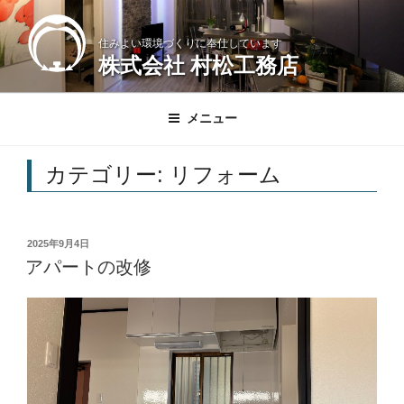
コ
ン
住みよい環境づくりに奉仕しています
テ
株式会社 村松工務店
ン
ツ
へ
メニュー
ス
キ
カテゴリー:
リフォーム
ッ
プ
投
2025年9月4日
稿
アパートの改修
日: