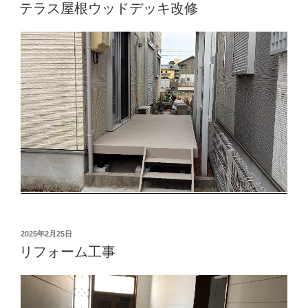
稿
テラス屋根ウッドデッキ改修
日:
投
2025年2月25日
稿
リフォーム工事
日: