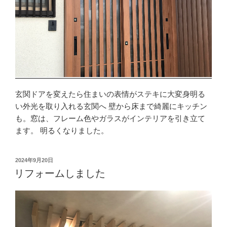
玄関ドアを変えたら住まいの表情がステキに大変身明る
い外光を取り入れる玄関へ 壁から床まで綺麗にキッチン
も。窓は、フレーム色やガラスがインテリアを引き立て
ます。 明るくなりました。
投
2024年9月20日
稿
リフォームしました
日: