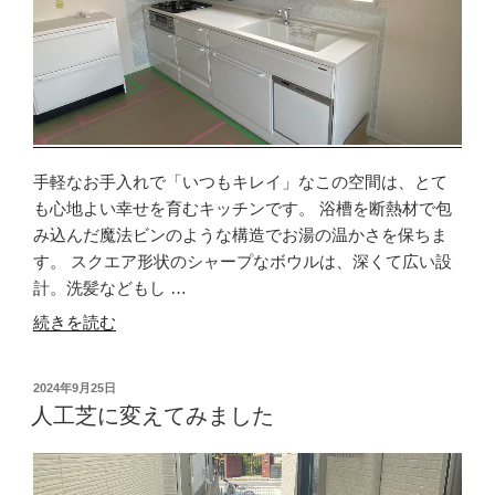
手軽なお手入れで「いつもキレイ」なこの空間は、とて
も心地よい幸せを育むキッチンです。 浴槽を断熱材で包
み込んだ魔法ビンのような構造でお湯の温かさを保ちま
す。 スクエア形状のシャープなボウルは、深くて広い設
計。洗髪などもし …
“リ
続きを読む
フ
ォ
投
2024年9月25日
ー
稿
人工芝に変えてみました
ム
日:
し
ま