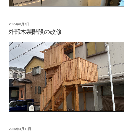
投
2025年8月7日
稿
外部木製階段の改修
日:
投
2025年4月11日