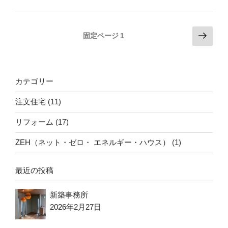
投
次
固定ページ
1
の
稿
ペ
の
ー
ペ
ジ
カテゴリー
ー
注文住宅
(11)
ジ
送
リフォーム
(17)
り
ZEH（ネット・ゼロ・ エネルギー・ハウス）
(1)
最近の投稿
新築事務所
2026年2月27日