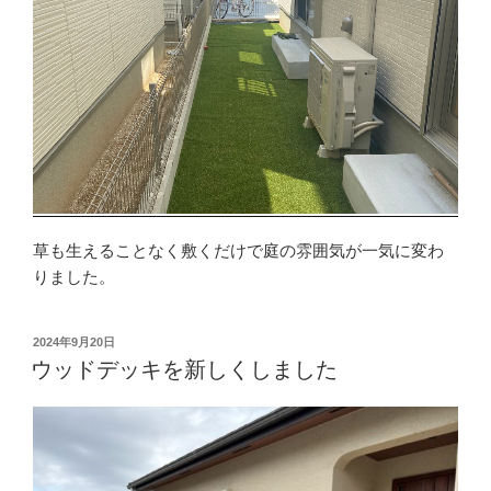
し
た”
の
草も生えることなく敷くだけで庭の雰囲気が一気に変わ
りました。
投
2024年9月20日
稿
ウッドデッキを新しくしました
日: