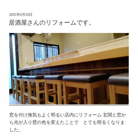
投
2021年2月15日
稿
居酒屋さんのリフォームです。
日:
窓を付け換気もよく明るい店内にリフォーム 玄関と窓か
ら光が入り壁の色を変えたことで とても明るくなりま
した。