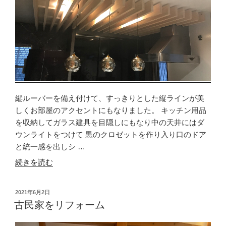
縦ルーバーを備え付けて、すっきりとした縦ラインが美
しくお部屋のアクセントにもなりました。 キッチン用品
を収納してガラス建具を目隠しにもなり中の天井にはダ
ウンライトをつけて 黒のクロゼットを作り入り口のドア
と統一感を出しシ …
“リ
続きを読む
フ
ォ
投
2021年6月2日
ー
稿
古民家をリフォーム
ム
日:
し