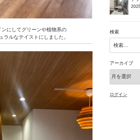
202
インにしてグリーンや植物系の
検索
ュラルなテイストにしました。
検
索:
アーカイブ
ア
ー
カ
イ
ログイン
ブ