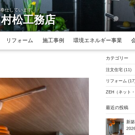
に奉仕しています
 村松工務店
リフォーム
施工事例
環境エネルギー事業
カテゴリー
注文住宅
(11)
リフォーム
(17
ZEH（ネット
最近の投稿
新築
202