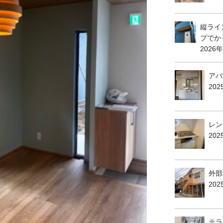
縦ライ
プでか
2026
アパ
20
レン
202
外部
20
テラ