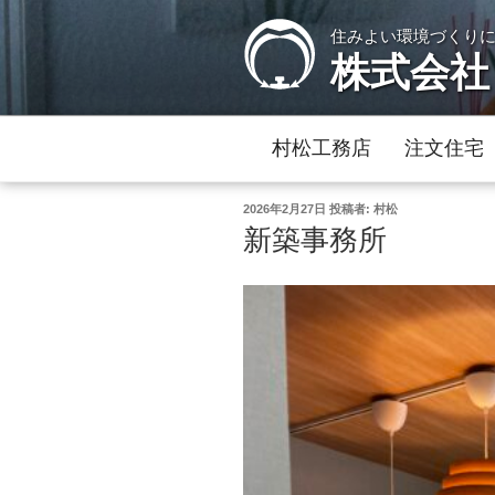
コ
住みよい環境づくり
ン
株式会社
テ
ン
ツ
へ
村松工務店
注文住宅
ス
キ
投
2026年2月27日
投稿者:
村松
ッ
稿
新築事務所
日:
プ