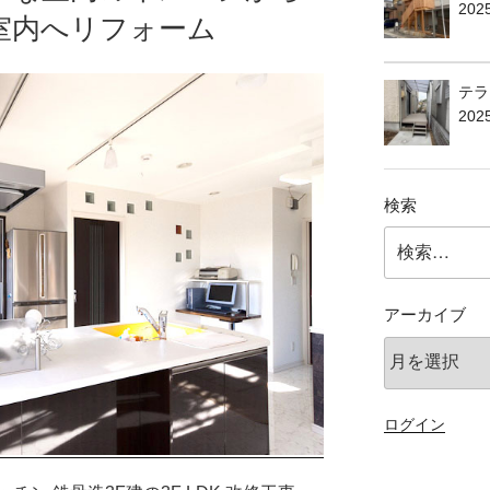
20
室内へリフォーム
テラ
202
検索
検
索:
アーカイブ
ア
ー
カ
イ
ログイン
ブ