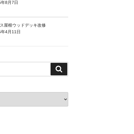
25年8月7日
ス屋根ウッドデッキ改修
5年4月11日
検
索