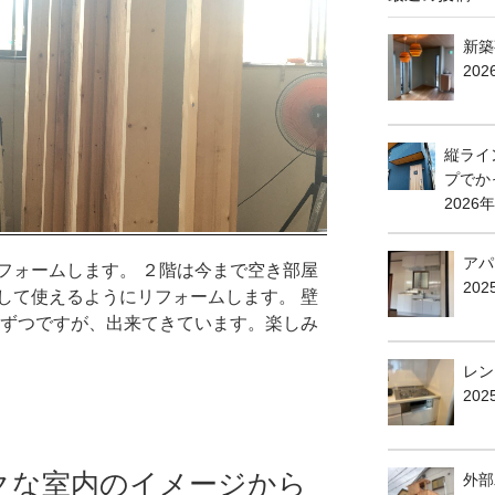
新築
202
縦ライ
プでか
2026
アパ
フォームします。 ２階は今まで空き部屋
20
して使えるようにリフォームします。 壁
しずつですが、出来てきています。楽しみ
レン
202
クな室内のイメージから
外部