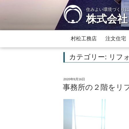
コ
住みよい環境づくり
ン
株式会社
テ
ン
ツ
へ
村松工務店
注文住宅
ス
キ
カテゴリー:
リフ
ッ
プ
投
2020年9月16日
稿
事務所の２階をリ
日: