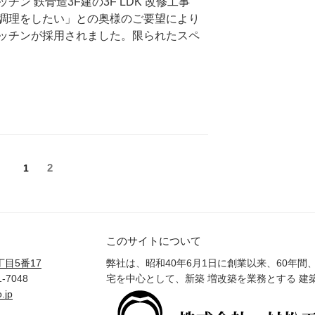
ン 鉄骨造3F建の3F LDK 改修工事
調理をしたい」との奥様のご要望により
ッチンが採用されました。限られたスペ
固
固
2
1
定
定
ペ
ペ
ー
ー
ジ
ジ
このサイトについて
目5番17
弊社は、昭和40年6月1日に創業以来、60年
1-7048
宅を中心として、新築 増改築を業務とする 建
.jp