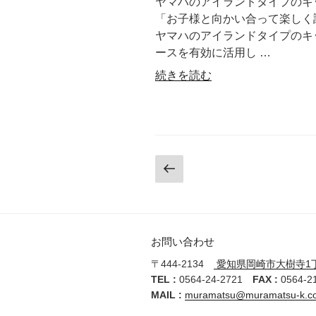
ヤマハのアイランドタイプのキッチ
「お子様と向かい合って楽しく
ヤマハのアイランドタイプのキ
ースを有効に活用し …
“今
続きを読む
迄
の
ク
ラ
ッ
投
前
シ
の
稿
ッ
ペ
ク
の
ー
な
ジ
ペ
お問い合わせ
室
内
〒444-2134
愛知県岡崎市大樹寺1丁
ー
の
TEL :
0564-24-2721
FAX :
0564-2
ジ
イ
MAIL :
muramatsu@muramatsu-k.co
メ