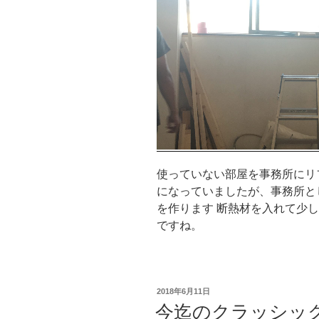
使っていない部屋を事務所にリ
になっていましたが、事務所と
を作ります 断熱材を入れて少
ですね。
投
2018年6月11日
稿
今迄のクラッシッ
日: