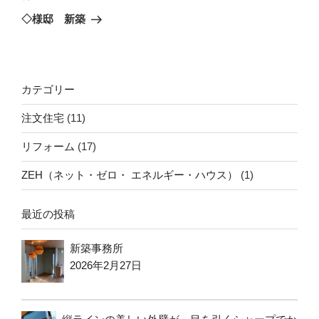
ゲ
の
◇様邸 新築
投
ー
稿
シ
ョ
カテゴリー
ン
注文住宅
(11)
リフォーム
(17)
ZEH（ネット・ゼロ・ エネルギー・ハウス）
(1)
最近の投稿
新築事務所
2026年2月27日