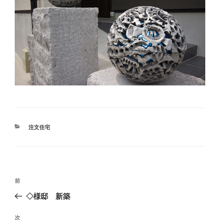
カ
注文住宅
テ
ゴ
リ
ー
投
前
前
稿
の
◇様邸 新築
ナ
投
ビ
稿
次
次