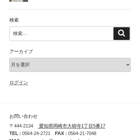
検索
検
検
索
索:
アーカイブ
ア
ー
カ
ログイン
イ
ブ
お問い合わせ
〒444-2134
愛知県岡崎市大樹寺1丁目5番17
TEL :
0564-24-2721
FAX :
0564-21-7048