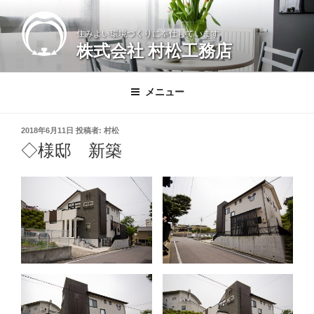
コ
ン
住みよい環境づくりに奉仕しています
テ
株式会社 村松工務店
ン
ツ
へ
メニュー
ス
キ
投
2018年6月11日
投稿者:
村松
ッ
稿
◇様邸 新築
日:
プ