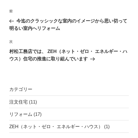
投
前
前
稿
の
今迄のクラッシックな室内のイメージから思い切って
ナ
投
明るい室内へリフォーム
ビ
稿
ゲ
次
次
の
ー
村松工務店では、 ZEH（ネット・ゼロ・ エネルギー・ハ
投
シ
ウス）住宅の推進に取り組んでいます
稿
ョ
ン
カテゴリー
注文住宅
(11)
リフォーム
(17)
ZEH（ネット・ゼロ・ エネルギー・ハウス）
(1)