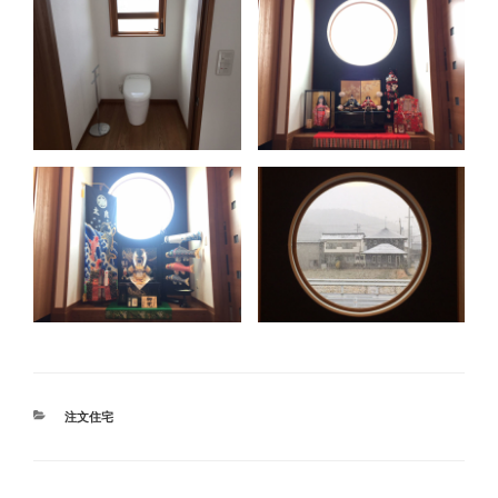
カ
注文住宅
テ
ゴ
リ
ー