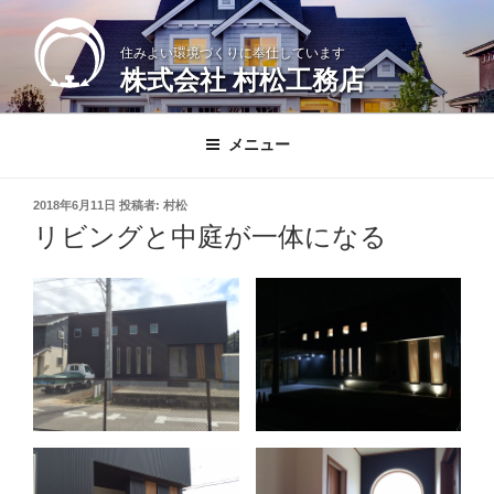
コ
ン
住みよい環境づくりに奉仕しています
テ
株式会社 村松工務店
ン
ツ
へ
メニュー
ス
キ
投
2018年6月11日
投稿者:
村松
ッ
稿
リビングと中庭が一体になる
日:
プ