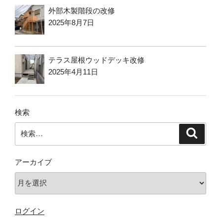
外部木製階段の改修
2025年8月7日
テラス屋根ウッドデッキ改修
2025年4月11日
検索
検
検
索
索:
アーカイブ
ア
ー
カ
ログイン
イ